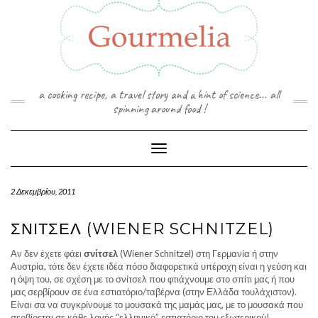
Skip
to
content
a cooking recipe, a travel story and a hint of science... all
spinning around food !
Toggle Navigation
2 Δεκεμβρίου, 2011
ΣΝΊΤΣΕΛ (WIENER SCHNITZEL)
Αν δεν έχετε φάει
σνίτσελ
(Wiener Schnitzel) στη Γερμανία ή στην
Αυστρία, τότε δεν έχετε ιδέα πόσο διαφορετικά υπέροχη είναι η γεύση και
η όψη του, σε σχέση με το σνίτσελ που φτιάχνουμε στο σπίτι μας ή που
μας σερβίρουν σε ένα εστιατόριο/ταβέρνα (στην Ελλάδα τουλάχιστον).
Είναι σα να συγκρίνουμε το μουσακά της μαμάς μας, με το μουσακά που
σερβίρεται σε κάθε λογής “ελληνικό” εστιατόριο του εξωτερικού!