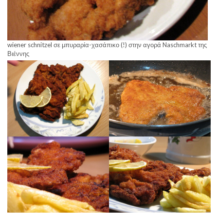
wiener schnitzel σε μπυραρία-χασάπικο (!) στην αγορά Naschmarkt της
Βιέννης