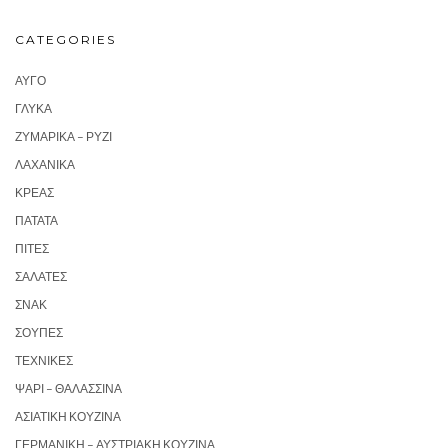
CATEGORIES
ΑΥΓΌ
ΓΛΥΚΆ
ΖΥΜΑΡΙΚΆ – ΡΎΖΙ
ΛΑΧΑΝΙΚΆ
ΚΡΈΑΣ
ΠΑΤΆΤΑ
ΠΊΤΕΣ
ΣΑΛΆΤΕΣ
ΣΝΑΚ
ΣΟΎΠΕΣ
ΤΕΧΝΙΚΈΣ
ΨΆΡΙ – ΘΑΛΑΣΣΙΝΆ
ΑΣΙΑΤΙΚΉ ΚΟΥΖΊΝΑ
ΓΕΡΜΑΝΙΚΉ – ΑΥΣΤΡΙΑΚΉ ΚΟΥΖΊΝΑ