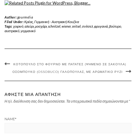
Author:
gourmelia
Filed Under:
Κρέας
,
Γερμανική - Αυστριακή Κουζίνα
Tags:
χοιρινό
,
αλεύρι
,
μοσχάρι
,
schnitzel
,
wiener
,
snitsel
,
σνίτσελ
,
φρυγανιά
,
βούτυρο
,
αυστριακό
,
γερμανικό
ΚΟΤΌΠΟΥΛΟ ΣΤΟ ΦΟΎΡΝΟ ΜΕ ΠΑΤΆΤΕΣ (ΨΗΜΈΝΟ ΣΕ ΣΑΚΟΎΛΑ)
ΟΣΟΜΠΟΎΚΟ (OSSOBUCO) ΓΑΛΟΠΟΎΛΑΣ, ΜΕ ΑΡΩΜΑΤΙΚΌ ΡΎΖΙ
ΑΦΉΣΤΕ ΜΙΑ ΑΠΆΝΤΗΣΗ
Η ηλ. διεύθυνση σας δεν δημοσιεύεται.
Τα υποχρεωτικά πεδία σημειώνονται με
*
NAME
*