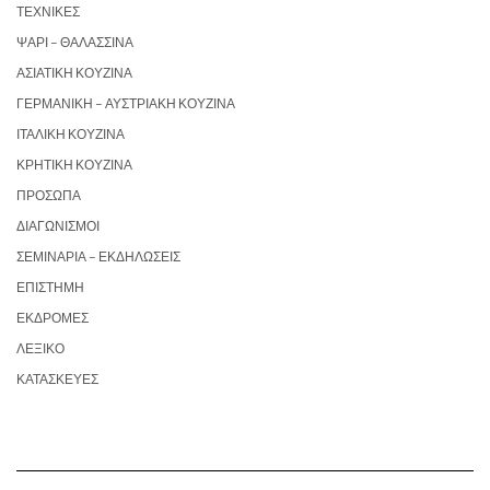
ΤΕΧΝΙΚΈΣ
ΨΆΡΙ – ΘΑΛΑΣΣΙΝΆ
ΑΣΙΑΤΙΚΉ ΚΟΥΖΊΝΑ
ΓΕΡΜΑΝΙΚΉ – ΑΥΣΤΡΙΑΚΉ ΚΟΥΖΊΝΑ
ΙΤΑΛΙΚΉ ΚΟΥΖΊΝΑ
ΚΡΗΤΙΚΉ ΚΟΥΖΊΝΑ
ΠΡΌΣΩΠΑ
ΔΙΑΓΩΝΙΣΜΟΊ
ΣΕΜΙΝΆΡΙΑ – ΕΚΔΗΛΏΣΕΙΣ
ΕΠΙΣΤΉΜΗ
ΕΚΔΡΟΜΈΣ
ΛΕΞΙΚΌ
ΚΑΤΑΣΚΕΥΈΣ