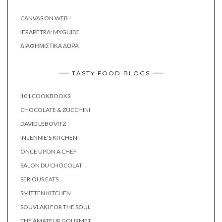
CANVAS ON WEB !
IERAPETRA: MYGUIDE
ΔΙΑΦΗΜΙΣΤΙΚΆ ΔΏΡΑ
TASTY FOOD BLOGS
101 COOKBOOKS
CHOCOLATE & ZUCCHINI
DAVID LEBOVITZ
IN JENNIE'S KITCHEN
ONCE UPON A CHEF
SALON DU CHOCOLAT
SERIOUS EATS
SMITTEN KITCHEN
SOUVLAKI FOR THE SOUL
THE AMATEUR GOURMET