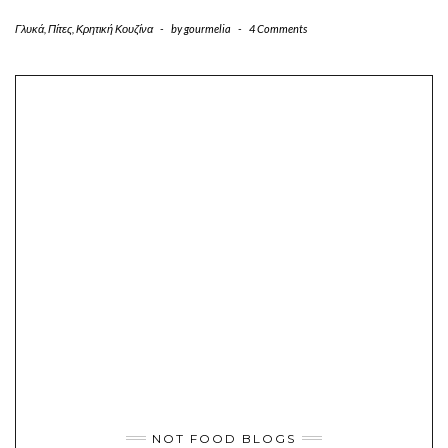
Γλυκά
,
Πίτες
,
Κρητική Κουζίνα
-
by
gourmelia
-
4 Comments
NOT FOOD BLOGS