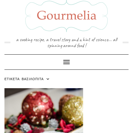
Skip
to
content
a cooking recipe, a travel story and a hint of science... all
spinning around food !
Toggle Navigation
ΕΤΙΚΈΤΑ:
ΒΑΣΙΛΌΠΙΤΑ