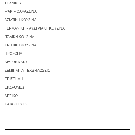
ΤΕΧΝΙΚΈΣ
ΨΆΡΙ – ΘΑΛΑΣΣΙΝΆ
ΑΣΙΑΤΙΚΉ ΚΟΥΖΊΝΑ
ΓΕΡΜΑΝΙΚΉ – ΑΥΣΤΡΙΑΚΉ ΚΟΥΖΊΝΑ
ΙΤΑΛΙΚΉ ΚΟΥΖΊΝΑ
ΚΡΗΤΙΚΉ ΚΟΥΖΊΝΑ
ΠΡΌΣΩΠΑ
ΔΙΑΓΩΝΙΣΜΟΊ
ΣΕΜΙΝΆΡΙΑ – ΕΚΔΗΛΏΣΕΙΣ
ΕΠΙΣΤΉΜΗ
ΕΚΔΡΟΜΈΣ
ΛΕΞΙΚΌ
ΚΑΤΑΣΚΕΥΈΣ