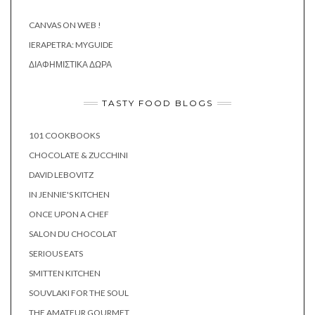
CANVAS ON WEB !
IERAPETRA: MYGUIDE
ΔΙΑΦΗΜΙΣΤΙΚΆ ΔΏΡΑ
TASTY FOOD BLOGS
101 COOKBOOKS
CHOCOLATE & ZUCCHINI
DAVID LEBOVITZ
IN JENNIE'S KITCHEN
ONCE UPON A CHEF
SALON DU CHOCOLAT
SERIOUS EATS
SMITTEN KITCHEN
SOUVLAKI FOR THE SOUL
THE AMATEUR GOURMET