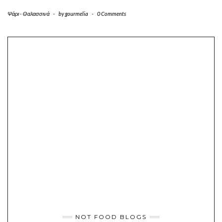
Ψάρι - Θαλασσινά
-
by
gourmelia
-
0 Comments
NOT FOOD BLOGS