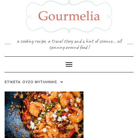
Skip
to
content
a cooking recipe, a travel story and a hint of science... all
spinning around food !
Toggle Navigation
ΕΤΙΚΈΤΑ:
ΟΎΖΟ ΜΥΤΙΛΉΝΗΣ