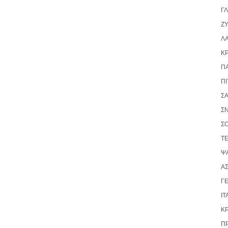
Γ
ΖΥ
Λ
Κ
Π
ΠΊ
Σ
Σ
Σ
Τ
ΨΆ
ΑΣ
ΓΕ
ΙΤ
Κ
Π