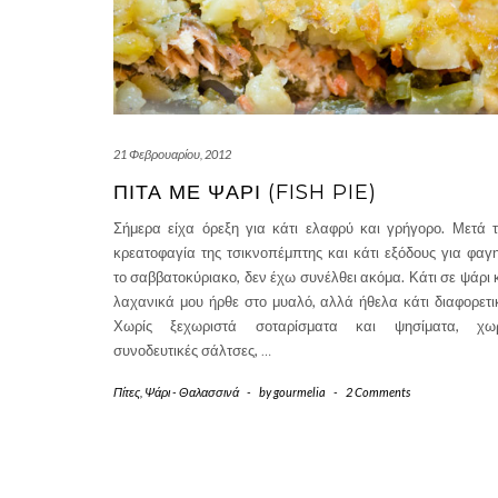
21 Φεβρουαρίου, 2012
ΠΊΤΑ ΜΕ ΨΆΡΙ (FISH PIE)
Σήμερα είχα όρεξη για κάτι ελαφρύ και γρήγορο. Μετά 
κρεατοφαγία της τσικνοπέμπτης και κάτι εξόδους για φαγ
το σαββατοκύριακο, δεν έχω συνέλθει ακόμα. Κάτι σε ψάρι 
λαχανικά μου ήρθε στο μυαλό, αλλά ήθελα κάτι διαφορετι
Χωρίς ξεχωριστά σοταρίσματα και ψησίματα, χωρ
συνοδευτικές σάλτσες,
…
Πίτες
,
Ψάρι - Θαλασσινά
-
by
gourmelia
-
2 Comments