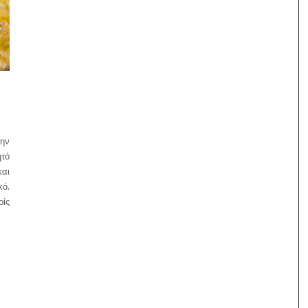
την
ητό
και
κό.
ίς