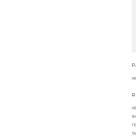
P
A
R
ΑΒ
Φ
ΓΕ
ΤΆ