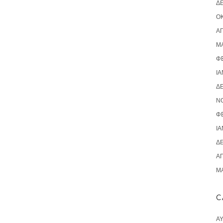
Δ
ΟΚ
ΑΠ
ΜΆ
Φ
ΙΑ
Δ
Ν
Φ
ΙΑ
Δ
ΑΠ
ΜΆ
C
Α