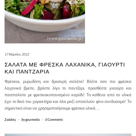
17 Μαρτίου, 2012
ΣΑΛΆΤΑ ΜΕ ΦΡΈΣΚΑ ΛΑΧΑΝΙΚΆ, ΓΙΑΟΎΡΤΙ
ΚΑΙ ΠΑΝΤΖΆΡΙΑ
Φρέσκια, μυρωδάτη και δροσερή σαλάτα! Βάλτε όσο πιο φρέσκα
λαχανικά βρείτε, βράστε λίγο το παντζάρι, προσθέστε γιαούρτι και
πασπαλίστε με φρεσκοκοπανισμένο καρύδι! Το καθένα από τα υλικά
έχει το δικό του χαρακτήρα και όλα μαζί αποτελούν φίνο συνδυασμό! Το
σημαντικό είναι να χρησιμοποιήσουμε φρέσκα υλικά.
…
Σαλάτες
-
by
gourmelia
-
0 Comments