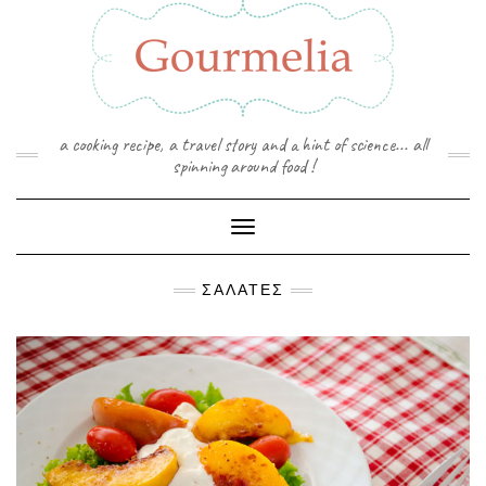
Skip
to
content
a cooking recipe, a travel story and a hint of science... all
spinning around food !
Toggle Navigation
ΣΑΛΆΤΕΣ