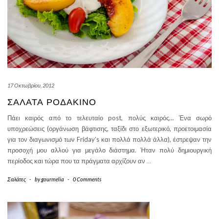
17 Οκτωβρίου, 2012
ΣΑΛΆΤΑ ΡΟΔΆΚΙΝΟ
Πάει καιρός από το τελευταίο post, πολύς καιρός… Ένα σωρό
υποχρεώσεις (οργάνωση βάφτισης, ταξίδι στο εξωτερικό, προετοιμασία
για τον διαγωνισμό των Friday’s και πολλά πολλά άλλα), έστρεψαν την
προσοχή μου αλλού για μεγάλο διάστημα. Ήταν πολύ δημιουργική
περίοδος και τώρα που τα πράγματα αρχίζουν αν
…
Σαλάτες
-
by
gourmelia
-
0 Comments