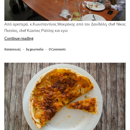
Από αριστερά, κ.Κωνσταντίνος Μακράκης από τον Δανδάλη, chef Νίκος
Πισσίας, chef Κώστας Ράλλης και εγώ
Γευσιγνωσία
Continue reading
στην
Κατασκευές
-
by
gourmelia
-
0 Comments
Kappa
Studies