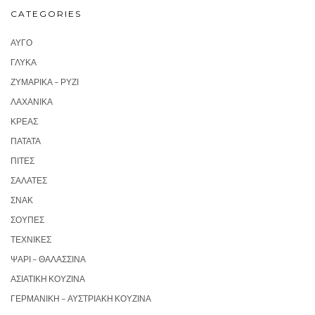
CATEGORIES
ΑΥΓΌ
ΓΛΥΚΆ
ΖΥΜΑΡΙΚΆ – ΡΎΖΙ
ΛΑΧΑΝΙΚΆ
ΚΡΈΑΣ
ΠΑΤΆΤΑ
ΠΊΤΕΣ
ΣΑΛΆΤΕΣ
ΣΝΑΚ
ΣΟΎΠΕΣ
ΤΕΧΝΙΚΈΣ
ΨΆΡΙ – ΘΑΛΑΣΣΙΝΆ
ΑΣΙΑΤΙΚΉ ΚΟΥΖΊΝΑ
ΓΕΡΜΑΝΙΚΉ – ΑΥΣΤΡΙΑΚΉ ΚΟΥΖΊΝΑ