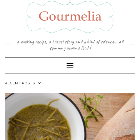
Skip
to
content
a cooking recipe, a travel story and a hint of science... all
spinning around food !
Toggle Navigation
RECENT POSTS