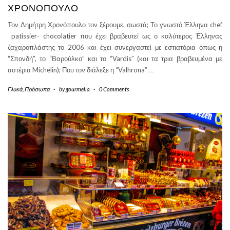
ΧΡΟΝΌΠΟΥΛΟ
Τον Δημήτρη Χρονόπουλο τον ξέρουμε, σωστά; Το γνωστό Έλληνα chef
patissier- chocolatier που έχει βραβευτεί ως ο καλύτερος Έλληνας
ζαχαροπλάστης το 2006 και έχει συνεργαστεί με εστιατόρια όπως η
“Σπονδή”, το “Βαρούλκο” και το “Vardis” (και τα τρια βραβευμένα με
αστέρια Michelin); Που τον διάλεξε η “Valhrona”
…
Γλυκά
,
Πρόσωπα
-
by
gourmelia
-
0 Comments