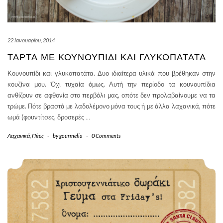
22 Ιανουαρίου, 2014
ΤΆΡΤΑ ΜΕ ΚΟΥΝΟΥΠΊΔΙ ΚΑΙ ΓΛΥΚΟΠΑΤΆΤΑ
Κουνουπίδι και γλυκοπατάτα. Δυο ιδιαίτερα υλικά που βρέθηκαν στην
κουζίνα μου. Όχι τυχαία όμως. Αυτή την περίοδο τα κουνουπίδια
ανθίζουν σε αφθονία στο περβόλι μας, οπότε δεν προλαβαίνουμε να τα
τρώμε. Πότε βραστά με λαδολέμονο μόνα τους ή με άλλα λαχανικά, πότε
ωμά (φουντίτσες, δροσερές
…
Λαχανικά
,
Πίτες
-
by
gourmelia
-
0 Comments