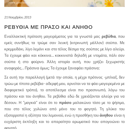
21 Νοεμβρίου, 2013
ΡΕΒΎΘΙΑ ΜΕ ΠΡΆΣΟ ΚΑΙ ΆΝΗΘΟ
Εναλλακτική πρόταση μαγειρέματος για τα γνωστά μας
ρεβύθια
, που
εμείς συνήθως τα τρώμε σαν λευκή (κιτρινωπή μάλλον) σούπα. Με
κρεμμυδάκι, λίγο λεμόνι και στο τέλος δέσιμο της σούπας με λίγο αλεύρι.
Τα έχουμε φάει και κόκκινα… κοκκινιστά δηλαδή με ντομάτα, πάλι σαν
σούπα ή στο φούρνο. Άλλη ιστορία αυτή, που χρήζει ξεχωριστής
αναφοράς… Πράσινα όμως; Τα έχουμε ξαναφάει πράσινα;
Σε αυτή την παραλλαγή (μετά την οποία, η μέχρι πρότινος -μπλιαξ, δεν
τρώω με τίποτα ρεβύβια- αδερφή μου, αρνείται να τα φάει μαγειρεμένα με
διαφορετικό τρόπο), το αποτέλεσμα είναι πιο πρασινωπό, λόγω του
πράσου και του άνηθου. Τα ρεβύθια εδώ δε χρειάζονται αλεύρι για να
δέσουν. Η “μαγκιά” είναι ότι το
πράσο
μαλακώνει τόσο με το ψήσιμο,
που στο τέλος χυλώνει από μόνο του το φαγητό. Τη γλύκα του
εξισορροπεί η οξύτητα του λεμονιού, ενώ η προσθήκη του
άνηθου
είναι η
ευχάριστη έκπληξη και το απαραίτητο αρωματικό που απογειώνει το
φαγητό.