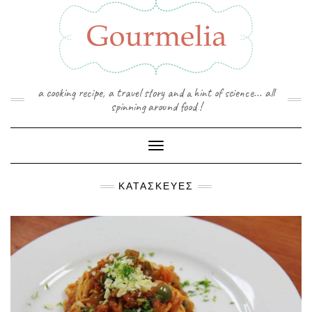
Skip
to
content
a cooking recipe, a travel story and a hint of science... all
spinning around food !
Toggle Navigation
ΚΑΤΑΣΚΕΥΈΣ