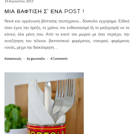
14 Αυγούστου, 2013
ΜΙΑ ΒΆΦΤΙΣΗ Σ’ ΈΝΑ POST !
Νονά και οργάνωση βάπτισης ταυτόχρονα… δύσκολο εγχείρημα. Ειδικά
όταν έχεις την όρεξη, το χρόνο, τον ενθουσιασμό (ή το μαζοχισμό) να τα
κάνεις όλα μόνη σου. Από το κουτί του μωρού με όσα περιέχει, την
αναζήτηση του τέλειου βαπτιστικού φορέματος, σταυρού, φορέματος
νονάς, μέχρι την διακόσμηση
…
Κατασκευές
-
by
gourmelia
-
4 Comments