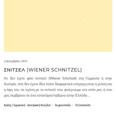
2 Δεκεμβρίου, 2011
ΣΝΊΤΣΕΛ (WIENER SCHNITZEL)
Αν δεν έχετε φάει σνίτσελ (Wiener Schnitzel) στη Γερμανία ή στην
Αυστρία, τότε δεν έχετε ιδέα πόσο διαφορετικά υπέροχη είναι η γεύση και
η όψη του, σε σχέση με το σνίτσελ που φτιάχνουμε στο σπίτι μας ή που
μας σερβίρουν σε ένα εστιατόριο/ταβέρνα (στην Ελλάδα
…
Κρέας
,
Γερμανική - Αυστριακή Κουζίνα
-
by
gourmelia
-
0 Comments