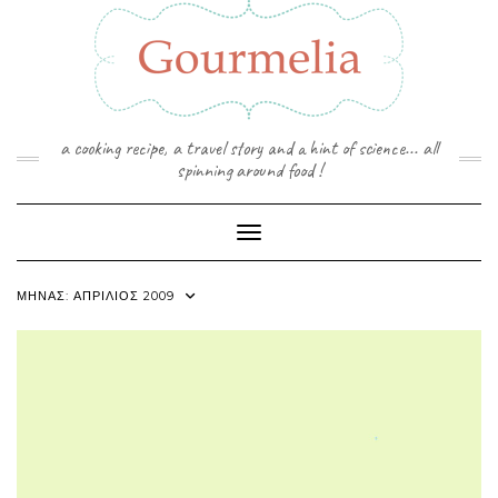
Skip
to
content
a cooking recipe, a travel story and a hint of science... all
spinning around food !
Toggle Navigation
ΜΉΝΑΣ:
ΑΠΡΊΛΙΟΣ 2009