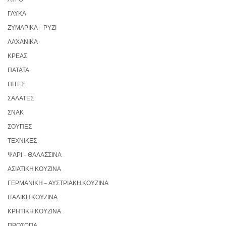
ΓΛΥΚΆ
ΖΥΜΑΡΙΚΆ – ΡΎΖΙ
ΛΑΧΑΝΙΚΆ
ΚΡΈΑΣ
ΠΑΤΆΤΑ
ΠΊΤΕΣ
ΣΑΛΆΤΕΣ
ΣΝΑΚ
ΣΟΎΠΕΣ
ΤΕΧΝΙΚΈΣ
ΨΆΡΙ – ΘΑΛΑΣΣΙΝΆ
ΑΣΙΑΤΙΚΉ ΚΟΥΖΊΝΑ
ΓΕΡΜΑΝΙΚΉ – ΑΥΣΤΡΙΑΚΉ ΚΟΥΖΊΝΑ
ΙΤΑΛΙΚΉ ΚΟΥΖΊΝΑ
ΚΡΗΤΙΚΉ ΚΟΥΖΊΝΑ
ΠΡΌΣΩΠΑ