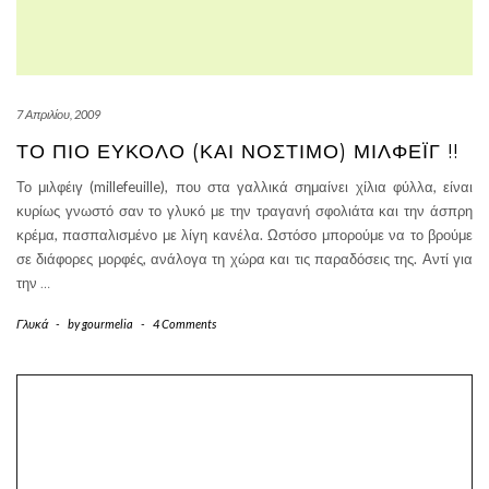
7 Απριλίου, 2009
ΤΟ ΠΙΟ ΕΎΚΟΛΟ (ΚΑΙ ΝΌΣΤΙΜΟ) ΜΙΛΦΈΙΓ !!
Το μιλφέιγ (millefeuille), που στα γαλλικά σημαίνει χίλια φύλλα, είναι
κυρίως γνωστό σαν το γλυκό με την τραγανή σφολιάτα και την άσπρη
κρέμα, πασπαλισμένο με λίγη κανέλα. Ωστόσο μπορούμε να το βρούμε
σε διάφορες μορφές, ανάλογα τη χώρα και τις παραδόσεις της. Αντί για
την
…
Γλυκά
-
by
gourmelia
-
4 Comments