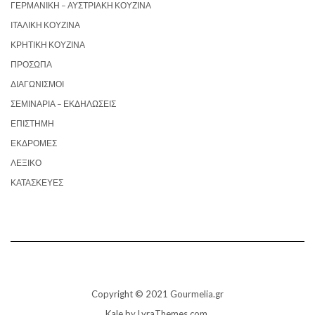
ΓΕΡΜΑΝΙΚΉ – ΑΥΣΤΡΙΑΚΉ ΚΟΥΖΊΝΑ
ΙΤΑΛΙΚΉ ΚΟΥΖΊΝΑ
ΚΡΗΤΙΚΉ ΚΟΥΖΊΝΑ
ΠΡΌΣΩΠΑ
ΔΙΑΓΩΝΙΣΜΟΊ
ΣΕΜΙΝΆΡΙΑ – ΕΚΔΗΛΏΣΕΙΣ
ΕΠΙΣΤΉΜΗ
ΕΚΔΡΟΜΈΣ
ΛΕΞΙΚΌ
ΚΑΤΑΣΚΕΥΈΣ
Copyright © 2021 Gourmelia.gr
Kale
by LyraThemes.com.