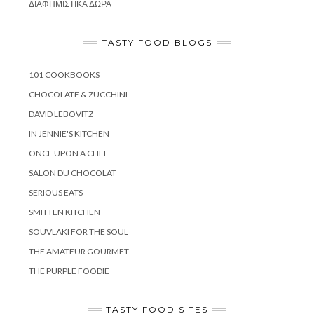
ΔΙΑΦΗΜΙΣΤΙΚΆ ΔΏΡΑ
TASTY FOOD BLOGS
101 COOKBOOKS
CHOCOLATE & ZUCCHINI
DAVID LEBOVITZ
IN JENNIE'S KITCHEN
ONCE UPON A CHEF
SALON DU CHOCOLAT
SERIOUS EATS
SMITTEN KITCHEN
SOUVLAKI FOR THE SOUL
THE AMATEUR GOURMET
THE PURPLE FOODIE
TASTY FOOD SITES