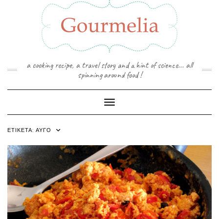
Skip
to
content
a cooking recipe, a travel story and a hint of science... all
spinning around food !
Toggle Navigation
ΕΤΙΚΈΤΑ:
ΑΥΓΌ