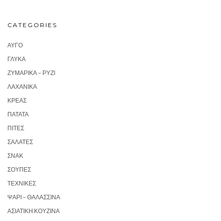
CATEGORIES
ΑΥΓΌ
ΓΛΥΚΆ
ΖΥΜΑΡΙΚΆ – ΡΎΖΙ
ΛΑΧΑΝΙΚΆ
ΚΡΈΑΣ
ΠΑΤΆΤΑ
ΠΊΤΕΣ
ΣΑΛΆΤΕΣ
ΣΝΑΚ
ΣΟΎΠΕΣ
ΤΕΧΝΙΚΈΣ
ΨΆΡΙ – ΘΑΛΑΣΣΙΝΆ
ΑΣΙΑΤΙΚΉ ΚΟΥΖΊΝΑ