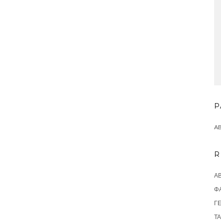
P
A
R
ΑΒ
Φ
ΓΕ
ΤΆ