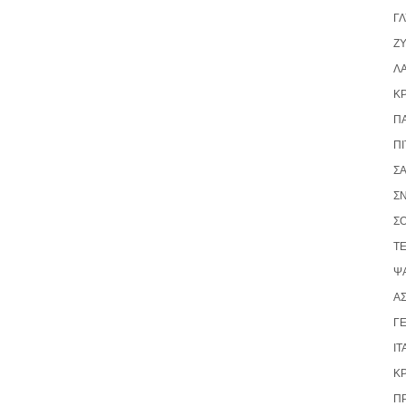
Γ
ΖΥ
Λ
Κ
Π
ΠΊ
Σ
Σ
Σ
Τ
ΨΆ
ΑΣ
ΓΕ
ΙΤ
Κ
Π