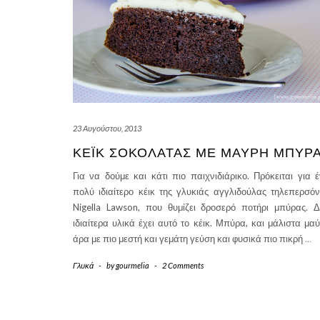
23 Αυγούστου, 2013
ΚΈΙΚ ΣΟΚΟΛΆΤΑΣ ΜΕ ΜΑΎΡΗ ΜΠΎΡ
Για να δούμε και κάτι πιο παιχνιδιάρικο. Πρόκειται για 
πολύ ιδιαίτερο κέικ της γλυκιάς αγγλιδούλας τηλεπερσό
Nigella Lawson, που θυμίζει δροσερό ποτήρι μπύρας. 
ιδιαίτερα υλικά έχει αυτό το κέικ. Μπύρα, και μάλιστα μα
άρα με πιο μεστή και γεμάτη γεύση και φυσικά πιο πικρή
…
Γλυκά
-
by
gourmelia
-
2 Comments