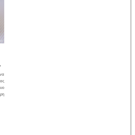
Α
ένα
νας
Δυο
ύρη