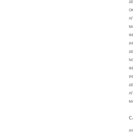
Δ
ΟΚ
ΑΠ
ΜΆ
Φ
ΙΑ
Δ
Ν
Φ
ΙΑ
Δ
ΑΠ
ΜΆ
C
Α