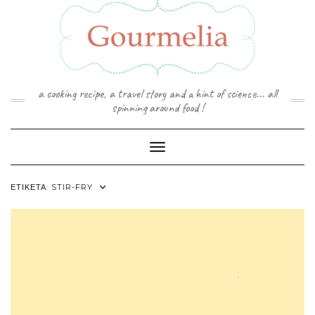
Skip
to
content
a cooking recipe, a travel story and a hint of science... all
spinning around food !
Toggle Navigation
ΕΤΙΚΈΤΑ:
STIR-FRY