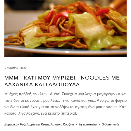
9 Μαρτίου, 2009
ΜΜΜ… ΚΆΤΙ ΜΟΥ ΜΥΡΊΖΕΙ… NOODLES ΜΕ
ΛΑΧΑΝΙΚΆ ΚΑΙ ΓΑΛΟΠΟΎΛΑ
Μ’ έχεις πρήξει!, του λέω… Αμάν! Συνέχεια μου λες να μαγειρέψουμε και
ποτέ δεν το κάνουμε!, μου λέει… Τι να κάνω και γω… Ανοίγω το ψυγείο
να δω τι υλικά έχει για να συνοδέψω τα αγαπημένα μου noodles. Κάτι
καρότα, λίγο λάχανο, ένα κέρατο (πιπεριά),
…
Ζυμαρικά - Ρύζι
,
Λαχανικά
,
Κρέας
,
Ασιατική Κουζίνα
-
by
gourmelia
-
3 Comments