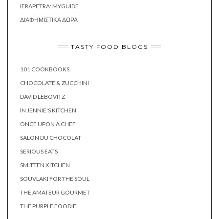
IERAPETRA: MYGUIDE
ΔΙΑΦΗΜΙΣΤΙΚΆ ΔΏΡΑ
TASTY FOOD BLOGS
101 COOKBOOKS
CHOCOLATE & ZUCCHINI
DAVID LEBOVITZ
IN JENNIE'S KITCHEN
ONCE UPON A CHEF
SALON DU CHOCOLAT
SERIOUS EATS
SMITTEN KITCHEN
SOUVLAKI FOR THE SOUL
THE AMATEUR GOURMET
THE PURPLE FOODIE