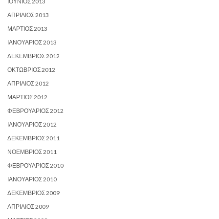
ΙΟΎΝΙΟΣ 2013
ΑΠΡΊΛΙΟΣ 2013
ΜΆΡΤΙΟΣ 2013
ΙΑΝΟΥΆΡΙΟΣ 2013
ΔΕΚΈΜΒΡΙΟΣ 2012
ΟΚΤΏΒΡΙΟΣ 2012
ΑΠΡΊΛΙΟΣ 2012
ΜΆΡΤΙΟΣ 2012
ΦΕΒΡΟΥΆΡΙΟΣ 2012
ΙΑΝΟΥΆΡΙΟΣ 2012
ΔΕΚΈΜΒΡΙΟΣ 2011
ΝΟΈΜΒΡΙΟΣ 2011
ΦΕΒΡΟΥΆΡΙΟΣ 2010
ΙΑΝΟΥΆΡΙΟΣ 2010
ΔΕΚΈΜΒΡΙΟΣ 2009
ΑΠΡΊΛΙΟΣ 2009