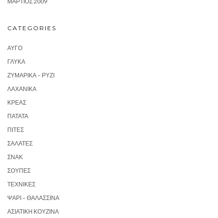
ΜΆΡΤΙΟΣ 2009
CATEGORIES
ΑΥΓΌ
ΓΛΥΚΆ
ΖΥΜΑΡΙΚΆ – ΡΎΖΙ
ΛΑΧΑΝΙΚΆ
ΚΡΈΑΣ
ΠΑΤΆΤΑ
ΠΊΤΕΣ
ΣΑΛΆΤΕΣ
ΣΝΑΚ
ΣΟΎΠΕΣ
ΤΕΧΝΙΚΈΣ
ΨΆΡΙ – ΘΑΛΑΣΣΙΝΆ
ΑΣΙΑΤΙΚΉ ΚΟΥΖΊΝΑ