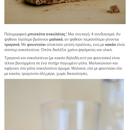
Πολυμορφικά
μπισκότα σοκολάτας
! Μια συνταγή, 4 συνδυασμοί. Αν
ψηθούν λιγότερο βγαίνουν
μαλακά
, αν ψηθούν περισσότερο γίνονται
τραγανά
. Με
φουντούκι
αποκτούν γεύση πραλίνας, ενώ με
κακάο
είναι
σούπερ σοκολατένια. Οπότε διαλέξτε χρόνο ψησίματος και υλικό.
Τραγανά και σοκολατένια (με κακάο δηλαδή αντί για φουντούκι) είναι
τέλεια βουτηγμένα σε ένα ποτήρι παγωμένο γάλα. Μαλακώνουν και
αφήνουν στο γάλα σοκολατένιο άρωμα. Μαλακά, είτε με φουντούκι είτε
με κακάο, τρώγονται όλη μέρα, χωρίς δικαιολογίες.