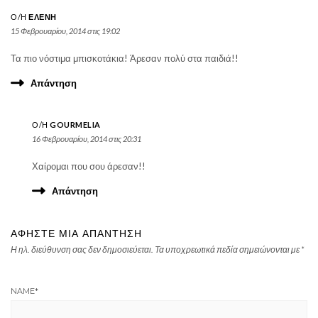
Ο/Η
ΕΛΈΝΗ
15 Φεβρουαρίου, 2014 στις 19:02
Τα πιο νόστιμα μπισκοτάκια! Άρεσαν πολύ στα παιδιά!!
Απάντηση
Ο/Η
GOURMELIA
16 Φεβρουαρίου, 2014 στις 20:31
Χαίρομαι που σου άρεσαν!!
Απάντηση
ΑΦΉΣΤΕ ΜΙΑ ΑΠΆΝΤΗΣΗ
Η ηλ. διεύθυνση σας δεν δημοσιεύεται.
Τα υποχρεωτικά πεδία σημειώνονται με
*
NAME
*