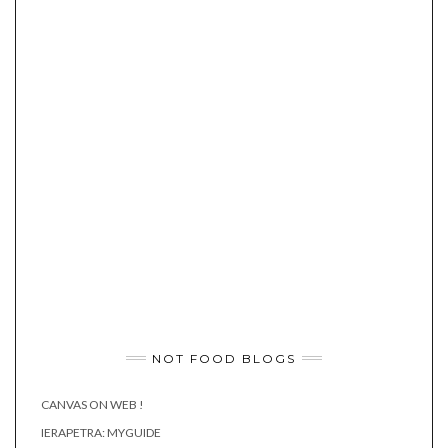
NOT FOOD BLOGS
CANVAS ON WEB !
IERAPETRA: MYGUIDE