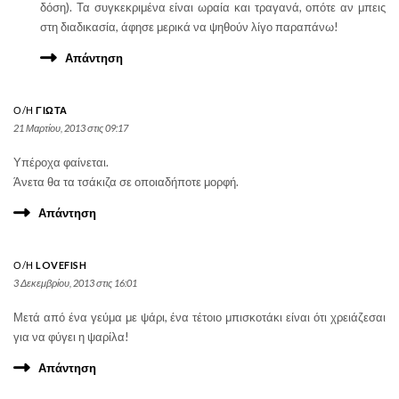
δόση). Τα συγκεκριμένα είναι ωραία και τραγανά, οπότε αν μπεις
στη διαδικασία, άφησε μερικά να ψηθούν λίγο παραπάνω!
Απάντηση
Ο/Η
ΓΙΩΤΑ
21 Μαρτίου, 2013 στις 09:17
Υπέροχα φαίνεται.
Άνετα θα τα τσάκιζα σε οποιαδήποτε μορφή.
Απάντηση
Ο/Η
LOVEFISH
3 Δεκεμβρίου, 2013 στις 16:01
Μετά από ένα γεύμα με ψάρι, ένα τέτοιο μπισκοτάκι είναι ότι χρειάζεσαι
για να φύγει η ψαρίλα!
Απάντηση