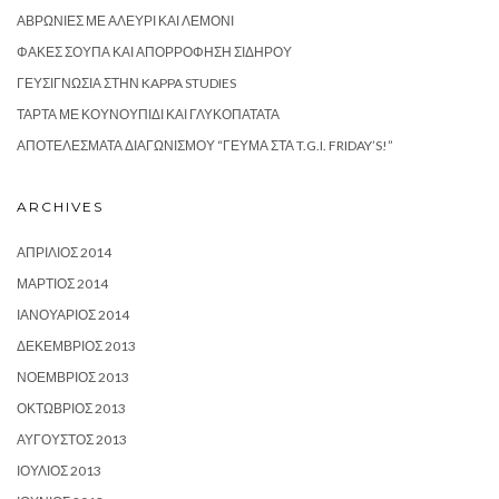
ΑΒΡΩΝΙΈΣ ΜΕ ΑΛΕΎΡΙ ΚΑΙ ΛΕΜΌΝΙ
ΦΑΚΈΣ ΣΟΎΠΑ ΚΑΙ ΑΠΟΡΡΌΦΗΣΗ ΣΙΔΉΡΟΥ
ΓΕΥΣΙΓΝΩΣΊΑ ΣΤΗΝ KAPPA STUDIES
ΤΆΡΤΑ ΜΕ ΚΟΥΝΟΥΠΊΔΙ ΚΑΙ ΓΛΥΚΟΠΑΤΆΤΑ
ΑΠΟΤΕΛΈΣΜΑΤΑ ΔΙΑΓΩΝΙΣΜΟΎ “ΓΕΎΜΑ ΣΤΑ T.G.I. FRIDAY’S!”
ARCHIVES
ΑΠΡΊΛΙΟΣ 2014
ΜΆΡΤΙΟΣ 2014
ΙΑΝΟΥΆΡΙΟΣ 2014
ΔΕΚΈΜΒΡΙΟΣ 2013
ΝΟΈΜΒΡΙΟΣ 2013
ΟΚΤΏΒΡΙΟΣ 2013
ΑΎΓΟΥΣΤΟΣ 2013
ΙΟΎΛΙΟΣ 2013