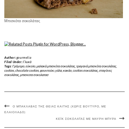
Μπισκότα σοκολάτας
Author:
gourmelia
Filed Under:
Γλυκά
Tags:
Γρήγορο
,
εύκολο
,
μαλακά μπισκότα σοκολάτας
,
τραγανά μπισκότα σοκολάτας
,
cookies
,
chocolate cookies
,
φουντούκι
,
γάλα
,
κακάο
,
cookies σοκολάτας
,
σταγόνες
σοκολάτας
,
μπισκοτα σοκολατασ
Ο ΜΠΑΚΛΑΒΆΣ ΤΗΣ ΘΕΊΑΣ ΚΑΊΤΗΣ (ΧΩΡΊΣ ΒΟΎΤΥΡΟ, ΜΕ
ΕΛΑΙΌΛΑΔΟ)
ΚΈΙΚ ΣΟΚΟΛΆΤΑΣ ΜΕ ΜΑΎΡΗ ΜΠΎΡΑ