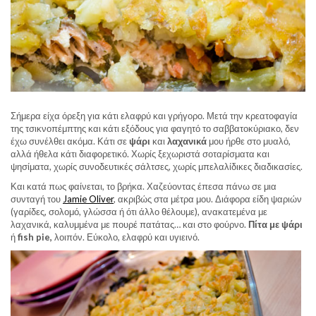
Σήμερα είχα όρεξη για κάτι ελαφρύ και γρήγορο. Μετά την κρεατοφαγία
της τσικνοπέμπτης και κάτι εξόδους για φαγητό το σαββατοκύριακο, δεν
έχω συνέλθει ακόμα. Κάτι σε
ψάρι
και
λαχανικά
μου ήρθε στο μυαλό,
αλλά ήθελα κάτι διαφορετικό. Χωρίς ξεχωριστά σοταρίσματα και
ψησίματα, χωρίς συνοδευτικές σάλτσες, χωρίς μπελαλίδικες διαδικασίες.
Και κατά πως φαίνεται, το βρήκα. Χαζεύοντας έπεσα πάνω σε μια
συνταγή του
Jamie Oliver
, ακριβώς στα μέτρα μου. Διάφορα είδη ψαριών
(γαρίδες, σολομό, γλώσσα ή ότι άλλο θέλουμε), ανακατεμένα με
λαχανικά, καλυμμένα με πουρέ πατάτας… και στο φούρνο.
Πίτα με ψάρι
ή
fish pie,
λοιπόν. Εύκολο, ελαφρύ και υγιεινό.