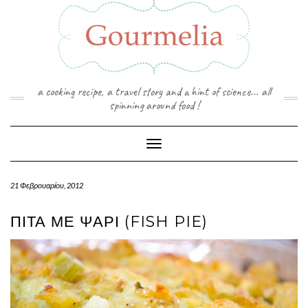
Skip
to
content
a cooking recipe, a travel story and a hint of science... all
spinning around food !
Toggle Navigation
21 Φεβρουαρίου, 2012
ΠΊΤΑ ΜΕ ΨΆΡΙ (FISH PIE)