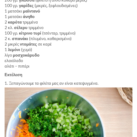
200 γρ.
γλώσσα
(φιλέτο ή άλλο καθαρό μέρος)
100 γρ.
γαρίδες
(μικρές, ξεφλουδισμένες)
1 ματσάκι
μαϊντανό
1 ματσάκι
άνηθο
2
καρότα
τριμμένα
2 κλ.
σέλερυ
τριμμένο
100 γρ.
κίτρινο τυρί
(τσένταρ, τριμμένο)
2 κ.
σπανάκι
(πλυμένο, καθαρισμένο)
2 μικρές
ντομάτες
σε καρέ
1
λεμόνι
(χυμό)
λίγο
μοσχοκάρυδο
ελαιόλαδο
αλάτι – πιπέρι
Εκτέλεση
1. Ξεπαγώνουμε τα φιλέτα μας αν είναι κατεψυγμένα.