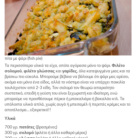
πίτα με ψάρι (fish pie)
Τα περισσότερα υλικά τα είχα, οπότε αγόρασα μόνο το ψάρι.
Φιλέτο
σολομού
,
φιλέτο γλώσσας
και
γαρίδες
, όλα κατεψυγμένα μιας και τα
βρίσκω πιο εύκολα. Μπορούμε βέβαια να βάλουμε ότι ψάρι μας αρέσει,
ακόμα και μόνο ένα είδος, αλλά το νόστιμο είναι να υπάρχει ποικιλία
τουλάχιστον από 2-3 είδη. Τον σολομό τον θεωρώ απαραίτητο
συστατικό, επειδή η γεύση του είναι ξεχωριστή και ιδιαίτερη, ενώ
μπορούμε να προσθέσουμε πέρκα ή μπακαλιάρο ή βακαλάο κτλ. Τα
υπόλοιπα υλικά απλά, χωρίς αυγά ή μπεσαμέλ ή περιττές κρέμες και το
αποτέλεσμα… εξαιρετικό!!
Υλικά
700 γρ.
πατάτες
(βρασμένες)
300 γρ.
σολομό
(φιλέτο ή άλλο καθαρό μέρος)