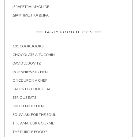
IERAPETRA: MYGUIDE
ΔΙΑΦΗΜΙΣΤΙΚΆ ΔΏΡΑ
TASTY FOOD BLOGS
101 COOKBOOKS
CHOCOLATE & ZUCCHINI
DAVID LEBOVITZ
IN JENNIE'S KITCHEN
ONCE UPON A CHEF
SALON DU CHOCOLAT
SERIOUS EATS
SMITTEN KITCHEN
SOUVLAKI FOR THE SOUL
THE AMATEUR GOURMET
THE PURPLE FOODIE