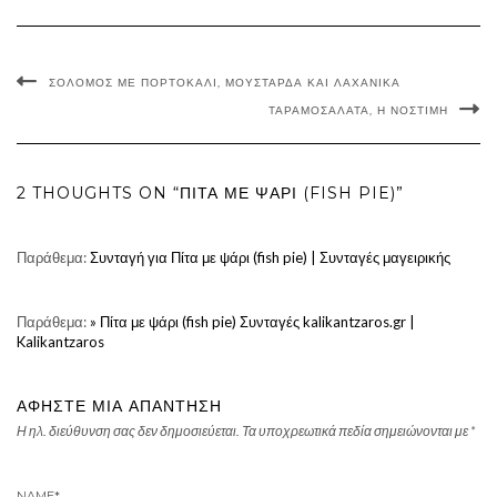
ΣΟΛΟΜΌΣ ΜΕ ΠΟΡΤΟΚΆΛΙ, ΜΟΥΣΤΆΡΔΑ ΚΑΙ ΛΑΧΑΝΙΚΆ
ΤΑΡΑΜΟΣΑΛΆΤΑ, Η ΝΌΣΤΙΜΗ
2 THOUGHTS ON “ΠΊΤΑ ΜΕ ΨΆΡΙ (FISH PIE)”
Παράθεμα:
Συνταγή για Πίτα με ψάρι (fish pie) | Συνταγές μαγειρικής
Παράθεμα:
» Πίτα με ψάρι (fish pie) Συνταγές kalikantzaros.gr |
Kalikantzaros
ΑΦΉΣΤΕ ΜΙΑ ΑΠΆΝΤΗΣΗ
Η ηλ. διεύθυνση σας δεν δημοσιεύεται.
Τα υποχρεωτικά πεδία σημειώνονται με
*
NAME
*