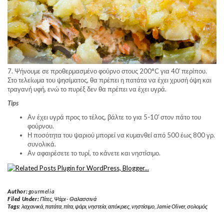
7. Ψήνουμε σε προθερμασμένο φούρνο στους 200°C για 40′ περίπου.
Στο τελείωμα του ψησίματος, θα πρέπει η πατάτα να έχει χρυσή όψη και
τραγανή υφή, ενώ το πυρέξ δεν θα πρέπει να έχει υγρά.
Tips
Αν έχει υγρά προς το τέλος, βάλτε το για 5-10′ στον πάτο του
φούρνου.
Η ποσότητα του ψαριού μπορεί να κυμανθεί από 500 έως 800 γρ.
συνολικά.
Αν αφαιρέσετε το τυρί, το κάνετε και νηστίσιμο.
Author:
gourmelia
Filed Under:
Πίτες
,
Ψάρι - Θαλασσινά
Tags:
λαχανικά
,
πατάτα
,
πίτα
,
ψάρι
,
νηστεία
,
απόκριες
,
νηστίσιμο
,
Jamie Oliver
,
σολομός