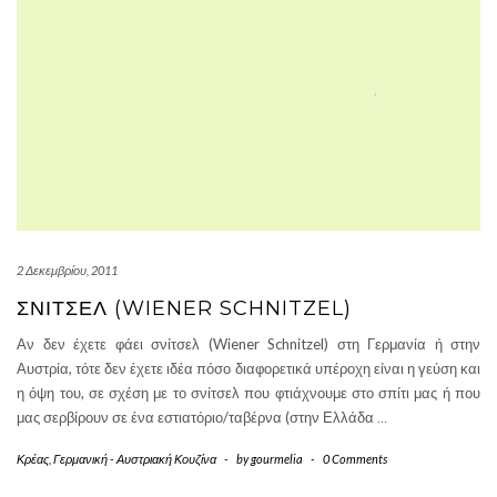
2 Δεκεμβρίου, 2011
ΣΝΊΤΣΕΛ (WIENER SCHNITZEL)
Αν δεν έχετε φάει σνίτσελ (Wiener Schnitzel) στη Γερμανία ή στην
Αυστρία, τότε δεν έχετε ιδέα πόσο διαφορετικά υπέροχη είναι η γεύση και
η όψη του, σε σχέση με το σνίτσελ που φτιάχνουμε στο σπίτι μας ή που
μας σερβίρουν σε ένα εστιατόριο/ταβέρνα (στην Ελλάδα
…
Κρέας
,
Γερμανική - Αυστριακή Κουζίνα
-
by
gourmelia
-
0 Comments