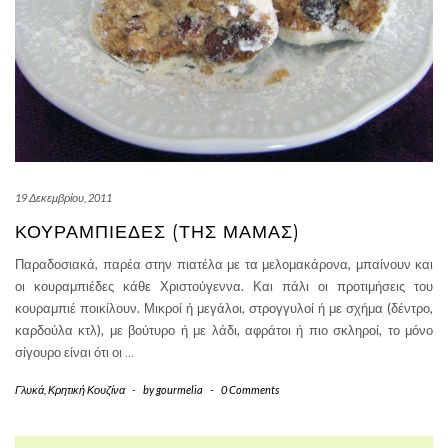
19 Δεκεμβρίου, 2011
ΚΟΥΡΑΜΠΙΈΔΕΣ (ΤΗΣ ΜΑΜΆΣ)
Παραδοσιακά, παρέα στην πιατέλα με τα μελομακάρονα, μπαίνουν και
οι κουραμπιέδες κάθε Χριστούγεννα. Και πάλι οι προτιμήσεις του
κουραμπιέ ποικίλουν. Μικροί ή μεγάλοι, στρογγυλοί ή με σχήμα (δέντρο,
καρδούλα κτλ), με βούτυρο ή με λάδι, αφράτοι ή πιο σκληροί, το μόνο
σίγουρο είναι ότι οι
…
Γλυκά
,
Κρητική Κουζίνα
-
by
gourmelia
-
0 Comments