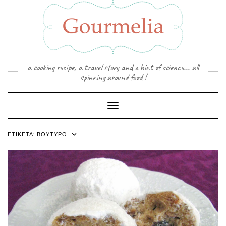
Skip
to
content
a cooking recipe, a travel story and a hint of science... all
spinning around food !
Toggle Navigation
ΕΤΙΚΈΤΑ:
ΒΟΎΤΥΡΟ