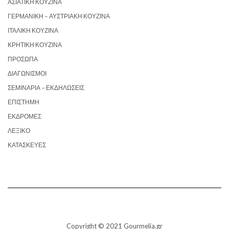
ΑΣΙΑΤΙΚΉ ΚΟΥΖΊΝΑ
ΓΕΡΜΑΝΙΚΉ – ΑΥΣΤΡΙΑΚΉ ΚΟΥΖΊΝΑ
ΙΤΑΛΙΚΉ ΚΟΥΖΊΝΑ
ΚΡΗΤΙΚΉ ΚΟΥΖΊΝΑ
ΠΡΌΣΩΠΑ
ΔΙΑΓΩΝΙΣΜΟΊ
ΣΕΜΙΝΆΡΙΑ – ΕΚΔΗΛΏΣΕΙΣ
ΕΠΙΣΤΉΜΗ
ΕΚΔΡΟΜΈΣ
ΛΕΞΙΚΌ
ΚΑΤΑΣΚΕΥΈΣ
Copyright © 2021 Gourmelia.gr