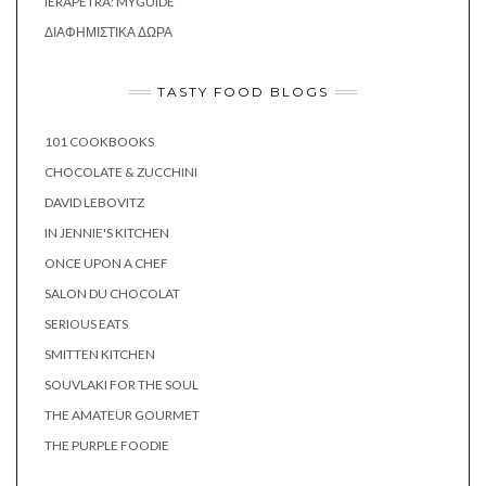
IERAPETRA: MYGUIDE
ΔΙΑΦΗΜΙΣΤΙΚΆ ΔΏΡΑ
TASTY FOOD BLOGS
101 COOKBOOKS
CHOCOLATE & ZUCCHINI
DAVID LEBOVITZ
IN JENNIE'S KITCHEN
ONCE UPON A CHEF
SALON DU CHOCOLAT
SERIOUS EATS
SMITTEN KITCHEN
SOUVLAKI FOR THE SOUL
THE AMATEUR GOURMET
THE PURPLE FOODIE