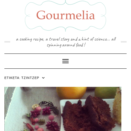
Skip
to
content
a cooking recipe, a travel story and a hint of science... all
spinning around food !
Toggle Navigation
ΕΤΙΚΈΤΑ:
ΤΖΊΝΤΖΕΡ