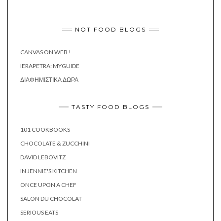
NOT FOOD BLOGS
CANVAS ON WEB !
IERAPETRA: MYGUIDE
ΔΙΑΦΗΜΙΣΤΙΚΆ ΔΏΡΑ
TASTY FOOD BLOGS
101 COOKBOOKS
CHOCOLATE & ZUCCHINI
DAVID LEBOVITZ
IN JENNIE'S KITCHEN
ONCE UPON A CHEF
SALON DU CHOCOLAT
SERIOUS EATS