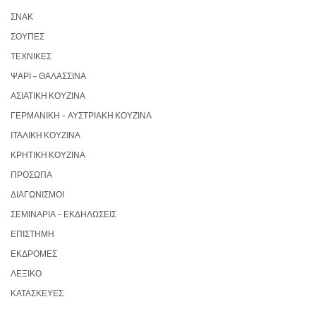
ΣΝΑΚ
ΣΟΎΠΕΣ
ΤΕΧΝΙΚΈΣ
ΨΆΡΙ – ΘΑΛΑΣΣΙΝΆ
ΑΣΙΑΤΙΚΉ ΚΟΥΖΊΝΑ
ΓΕΡΜΑΝΙΚΉ – ΑΥΣΤΡΙΑΚΉ ΚΟΥΖΊΝΑ
ΙΤΑΛΙΚΉ ΚΟΥΖΊΝΑ
ΚΡΗΤΙΚΉ ΚΟΥΖΊΝΑ
ΠΡΌΣΩΠΑ
ΔΙΑΓΩΝΙΣΜΟΊ
ΣΕΜΙΝΆΡΙΑ – ΕΚΔΗΛΏΣΕΙΣ
ΕΠΙΣΤΉΜΗ
ΕΚΔΡΟΜΈΣ
ΛΕΞΙΚΌ
ΚΑΤΑΣΚΕΥΈΣ