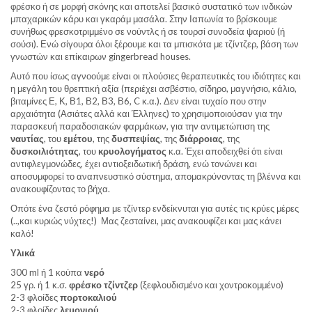
φρέσκο ή σε μορφή σκόνης και αποτελεί βασικό συστατικό των ινδικών
μπαχαρικών κάρυ και γκαράμ μασάλα. Στην Ιαπωνία το βρίσκουμε
συνήθως φρεσκοτριμμένο σε νούντλς ή σε τουρσί συνοδεία ψαριού (ή
σούσι). Ενώ σίγουρα όλοι ξέρουμε και τα μπισκότα με τζίντζερ, βάση των
γνωστών και επίκαιρων gingerbread houses.
Αυτό που ίσως αγνοούμε είναι οι πλούσιες θεραπευτικές του ιδιότητες και
η μεγάλη του θρεπτική αξία (περιέχει ασβέστιο, σίδηρο, μαγνήσιο, κάλιο,
βιταμίνες Ε, Κ, Β1, Β2, Β3, Β6, C κ.α.). Δεν είναι τυχαίο που στην
αρχαιότητα (Ασιάτες αλλά και Έλληνες) το χρησιμοποιούσαν για την
παρασκευή παραδοσιακών φαρμάκων, για την αντιμετώπιση της
ναυτίας
, του
εμέτου
, της
δυσπεψίας
, της
διάρροιας
, της
δυσκοιλιότητας
, του
κρυολογήματος
κ.α. Έχει αποδειχθεί ότι είναι
αντιφλεγμονώδες, έχει αντιοξειδωτική δράση, ενώ τονώνει και
αποσυμφορεί το αναπνευστικό σύστημα, απομακρύνοντας τη βλέννα και
ανακουφίζοντας το βήχα.
Οπότε ένα ζεστό ρόφημα με τζίντερ ενδείκνυται για αυτές τις κρύες μέρες
(..,και κυριώς νύχτες!) Μας ζεσταίνει, μας ανακουφίζει και μας κάνει
καλό!
Υλικά
300 ml ή 1 κούπα
νερό
25 γρ. ή 1 κ.σ.
φρέσκο τζίντζερ
(ξεφλουδισμένο και χοντροκομμένο)
2-3 φλοίδες
πορτοκαλιού
2-3 φλοίδες
λεμονιού