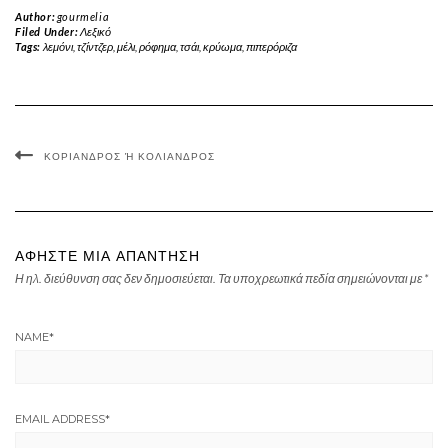
Author:
gourmelia
Filed Under:
Λεξικό
Tags:
λεμόνι
,
τζίντζερ
,
μέλι
,
ρόφημα
,
τσάι
,
κρύωμα
,
πιπερόριζα
ΚΟΡΊΑΝΔΡΟΣ Ή ΚΌΛΙΑΝΔΡΟΣ
ΑΦΉΣΤΕ ΜΙΑ ΑΠΆΝΤΗΣΗ
Η ηλ. διεύθυνση σας δεν δημοσιεύεται.
Τα υποχρεωτικά πεδία σημειώνονται με
*
NAME
*
EMAIL ADDRESS
*