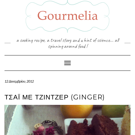
Skip
to
content
a cooking recipe, a travel story and a hint of science... all
spinning around food !
Toggle Navigation
12 Δεκεμβρίου, 2012
ΤΣΆΙ ΜΕ ΤΖΊΝΤΖΕΡ (GINGER)