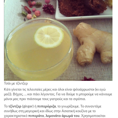
Τσάι με τζίντζερ
Κάτι γίνεται τις τελευταίες μέρες και όλοι είναι ψιλοάρρωστοι (κι εγώ
μαζί). Βήχας, … και πάει λέγοντας. Για να δούμε τι μπορούμε να κάνουμε
μόνοι μας πριν πιάσουμε τους γιατρούς και τα σιρόπια.
Το
τζίντζερ
(ginger) ή
πιπερόριζα
, το γνωρίζουμε. Το συναντάμε
συνήθως στη μαγειρική και ιδίως στην Ασιατική κουζίνα με το
χαρακτηριστικό
πιπεράτο
,
λεμονάτο
άρωμά του
. Χρησιμοποιείται