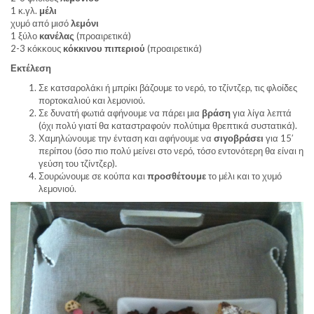
1 κ.γλ.
μέλι
χυμό από μισό
λεμόνι
1 ξύλο
κανέλας
(προαιρετικά)
2-3 κόκκους
κόκκινου πιπεριού
(προαιρετικά)
Εκτέλεση
Σε κατσαρολάκι ή μπρίκι βάζουμε το νερό, το τζίντζερ, τις φλοίδες
πορτοκαλιού και λεμονιού.
Σε δυνατή φωτιά αφήνουμε να πάρει μια
βράση
για λίγα λεπτά
(όχι πολύ γιατί θα καταστραφούν πολύτιμα θρεπτικά συστατικά).
Χαμηλώνουμε την ένταση και αφήνουμε να
σιγοβράσει
για 15′
περίπου (όσο πιο πολύ μείνει στο νερό, τόσο εντονότερη θα είναι η
γεύση του τζίντζερ).
Σουρώνουμε σε κούπα και
προσθέτουμε
το μέλι και το χυμό
λεμονιού.