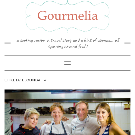
Skip
to
content
a cooking recipe, a travel story and a hint of science... all
spinning around food !
Toggle Navigation
ΕΤΙΚΈΤΑ:
ELOUNDA