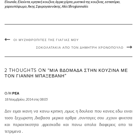
Elounda
,
Ελούντα
,
κρητική κουζίνα
,
άγρια χόρτα
,
μυστικά της κουζίνας
,
εστιατόριο
,
χαρουπόψωμο
,
Άκης Σφυρογιαννάκης
,
Akis Sfirogiannakis
ΟΙ ΜΥΖΗΘΡΌΠΙΤΕΣ ΤΗΣ ΓΙΑΓΙΆΣ ΜΟΥ
ΣΟΚΟΛΑΤΆΚΙΑ ΑΠΌ ΤΟΝ ΔΗΜΉΤΡΗ ΧΡΟΝΌΠΟΥΛΟ
2 THOUGHTS ON “ΜΙΑ ΒΔΟΜΆΔΑ ΣΤΗΝ ΚΟΥΖΊΝΑ ΜΕ
ΤΟΝ ΓΙΆΝΝΗ ΜΠΑΞΕΒΆΝΗ”
Ο/Η
ΡΕΑ
18 Νοεμβρίου, 2014 στις 08:05
Δεν ειμαι ικανη να κανω κριτικη ,ομως η δουλεια που κανεις εδω ειναι
τοσο ξεχωριστη ,διαβασα μερικα αρθρα ,συνταγες σου ,εχουν φινετσα
και περιεκτικοτητα ,φρεσκαδα και πανω απολα διαφερεις απο τα
τετριμενα .