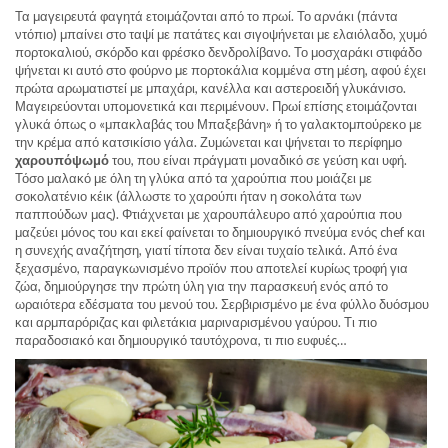
Τα μαγειρευτά φαγητά ετοιμάζονται από το πρωί. Το αρνάκι (πάντα
ντόπιο) μπαίνει στο ταψί με πατάτες και σιγοψήνεται με ελαιόλαδο, χυμό
πορτοκαλιού, σκόρδο και φρέσκο δενδρολίβανο. Το μοσχαράκι στιφάδο
ψήνεται κι αυτό στο φούρνο με πορτοκάλια κομμένα στη μέση, αφού έχει
πρώτα αρωματιστεί με μπαχάρι, κανέλλα και αστεροειδή γλυκάνισο.
Μαγειρεύονται υπομονετικά και περιμένουν. Πρωί επίσης ετοιμάζονται
γλυκά όπως ο «μπακλαβάς του Μπαξεβάνη» ή το γαλακτομπούρεκο με
την κρέμα από κατσικίσιο γάλα. Ζυμώνεται και ψήνεται το περίφημο
χαρουπόψωμό
του, που είναι πράγματι μοναδικό σε γεύση και υφή.
Τόσο μαλακό με όλη τη γλύκα από τα χαρούπια που μοιάζει με
σοκολατένιο κέικ (άλλωστε το χαρούπι ήταν η σοκολάτα των
παππούδων μας). Φτιάχνεται με χαρουπάλευρο από χαρούπια που
μαζεύει μόνος του και εκεί φαίνεται το δημιουργικό πνεύμα ενός chef και
η συνεχής αναζήτηση, γιατί τίποτα δεν είναι τυχαίο τελικά. Από ένα
ξεχασμένο, παραγκωνισμένο προϊόν που αποτελεί κυρίως τροφή για
ζώα, δημιούργησε την πρώτη ύλη για την παρασκευή ενός από το
ωραιότερα εδέσματα του μενού του. Σερβιρισμένο με ένα φύλλο δυόσμου
και αρμπαρόριζας και φιλετάκια μαριναρισμένου γαύρου. Τι πιο
παραδοσιακό και δημιουργικό ταυτόχρονα, τι πιο ευφυές…