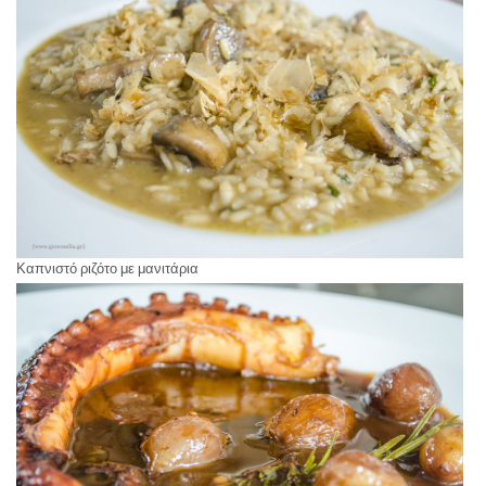
Καπνιστό ριζότο με μανιτάρια