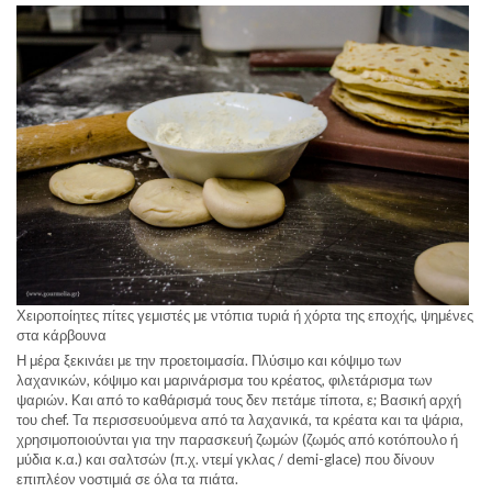
Χειροποίητες πίτες γεμιστές με ντόπια τυριά ή χόρτα της εποχής, ψημένες
στα κάρβουνα
Η μέρα ξεκινάει με την προετοιμασία. Πλύσιμο και κόψιμο των
λαχανικών, κόψιμο και μαρινάρισμα του κρέατος, φιλετάρισμα των
ψαριών. Και από το καθάρισμά τους δεν πετάμε τίποτα, ε; Βασική αρχή
του chef. Τα περισσευούμενα από τα λαχανικά, τα κρέατα και τα ψάρια,
χρησιμοποιούνται για την παρασκευή ζωμών (ζωμός από κοτόπουλο ή
μύδια κ.α.) και σαλτσών (π.χ. ντεμί γκλας / demi-glace) που δίνουν
επιπλέον νοστιμιά σε όλα τα πιάτα.