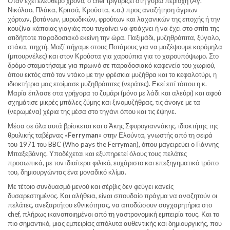
Όταν έχει ελεύθερο χρόνο, ο chef τριγυρίζει στη γύρω περιοχή (Αγ.
Νικόλαο, Πλάκα, Κριτσά, Κρούστα, κ.α.) προς αναζήτηση άγριων
χόρτων, βοτάνων, μυρωδικών, φρούτων και λαχανικών της εποχής ή την
κουζίνα κάποιας γιαγιάς που τυχαίνει να φτιάχνει ή να έχει στο σπίτι της
οτιδήποτε παραδοσιακό εκείνη την ώρα. Παξιμάδι, μυζηθρόπιτα, ξύγαλο,
στάκα, πηχτή. Μαζί πήγαμε στους Ποτάμους για να μαζέψουμε κορόμηλα
(μπουρνέλες) και στον Κρούστα για χαρούπια για το χαρουπόψωμο. Στο
δρόμο σταματήσαμε για πρωινό σε παραδοσιακό καφενείο του χωριού,
όπου εκτός από τον ντάκο με την φρέσκια μυζήθρα και το κεφαλοτύρι, η
ιδιοκτήτρια μας ετοίμασε μυζηθρόπιτες (νεράτες). Εκεί επί τόπου η κ.
Μαρία έπλασε στα γρήγορα το ζυμάρι (μόνο με λάδι και αλεύρι) και αφού
σχημάτισε μικρές μπάλες ζύμης και ξινομυζήθρας, τις άνοιγε με τα
(νερωμένα) χέρια της μέσα στο τηγάνι όπου και τις έψηνε.
Μέσα σε όλα αυτά βρίσκεται και ο Άκης Σφυρογιαννάκης, ιδιοκτήτης της
θρυλικής ταβέρνας «
Ferryman
» στην Ελούντα, γνωστής από τη σειρά
του 1971 του BBC (Who pays the Ferryman), όπου μαγειρεύει ο Γιάννης
Μπαξεβάνης. Υποδέχεται και εξυπηρετεί όλους τους πελάτες
προσωπικά, με τον ιδιαίτερα φιλικό, ευχάριστο και επεξηγηματικό τρόπο
του, δημιουργώντας ένα μοναδικό κλίμα.
Με τέτοιο συνδυασμό μενού και σέρβις δεν φεύγει κανείς
δυσαρεστημένος. Και αλήθεια, είναι σπουδαίο πράγμα να αναζητούν οι
πελάτες, ανεξαρτήτου εθνικότητας, να αποδώσουν συγχαρητήρια στο
chef, πλήρως ικανοποιημένοι από τη γαστρονομική εμπειρία τους. Και το
πιο σημαντικό, μιας εμπειρίας απόλυτα αυθεντικής και δημιουργικής, που