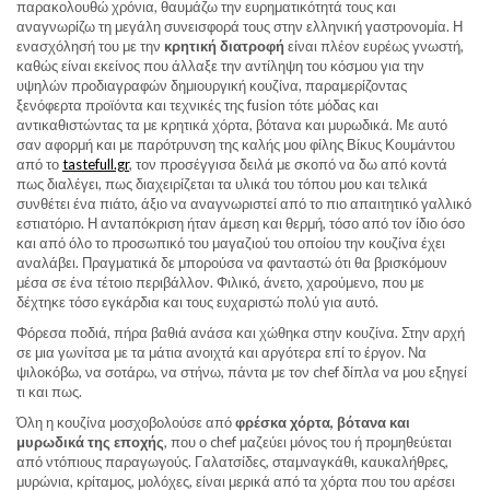
παρακολουθώ χρόνια, θαυμάζω την ευρηματικότητά τους και
αναγνωρίζω τη μεγάλη συνεισφορά τους στην ελληνική γαστρονομία. Η
ενασχόλησή του με την
κρητική διατροφή
είναι πλέον ευρέως γνωστή,
καθώς είναι εκείνος που άλλαξε την αντίληψη του κόσμου για την
υψηλών προδιαγραφών δημιουργική κουζίνα, παραμερίζοντας
ξενόφερτα προϊόντα και τεχνικές της fusion τότε μόδας και
αντικαθιστώντας τα με κρητικά χόρτα, βότανα και μυρωδικά. Με αυτό
σαν αφορμή και με παρότρυνση της καλής μου φίλης Βίκυς Κουμάντου
από το
tastefull.gr
, τον προσέγγισα δειλά με σκοπό να δω από κοντά
πως διαλέγει, πως διαχειρίζεται τα υλικά του τόπου μου και τελικά
συνθέτει ένα πιάτο, άξιο να αναγνωριστεί από το πιο απαιτητικό γαλλικό
εστιατόριο. Η ανταπόκριση ήταν άμεση και θερμή, τόσο από τον ίδιο όσο
και από όλο το προσωπικό του μαγαζιού του οποίου την κουζίνα έχει
αναλάβει. Πραγματικά δε μπορούσα να φανταστώ ότι θα βρισκόμουν
μέσα σε ένα τέτοιο περιβάλλον. Φιλικό, άνετο, χαρούμενο, που με
δέχτηκε τόσο εγκάρδια και τους ευχαριστώ πολύ για αυτό.
Φόρεσα ποδιά, πήρα βαθιά ανάσα και χώθηκα στην κουζίνα. Στην αρχή
σε μια γωνίτσα με τα μάτια ανοιχτά και αργότερα επί το έργον. Να
ψιλοκόβω, να σοτάρω, να στήνω, πάντα με τον chef δίπλα να μου εξηγεί
τι και πως.
Όλη η κουζίνα μοσχοβολούσε από
φρέσκα χόρτα, βότανα και
μυρωδικά της εποχής
, που ο chef μαζεύει μόνος του ή προμηθεύεται
από ντόπιους παραγωγούς. Γαλατσίδες, σταμναγκάθι, καυκαλήθρες,
μυρώνια, κρίταμος, μολόχες, είναι μερικά από τα χόρτα που του αρέσει