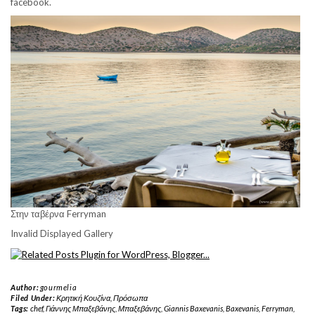
facebook.
Στην ταβέρνα Ferryman
Invalid Displayed Gallery
Author:
gourmelia
Filed Under:
Κρητική Κουζίνα
,
Πρόσωπα
Tags:
chef
,
Γιάννης Μπαξεβάνης
,
Μπαξεβάνης
,
Giannis Baxevanis
,
Baxevanis
,
Ferryman
,