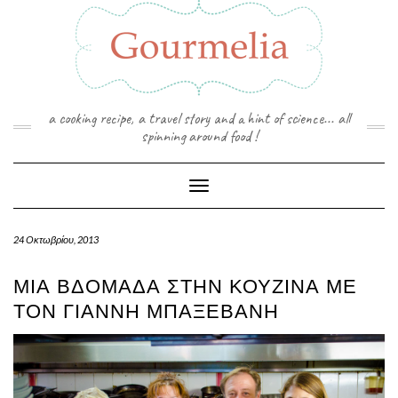
Skip
to
content
a cooking recipe, a travel story and a hint of science... all
spinning around food !
Toggle Navigation
24 Οκτωβρίου, 2013
ΜΙΑ ΒΔΟΜΆΔΑ ΣΤΗΝ ΚΟΥΖΊΝΑ ΜΕ
ΤΟΝ ΓΙΆΝΝΗ ΜΠΑΞΕΒΆΝΗ