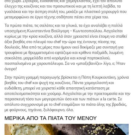
στο χώρο. Σίγουρος, ευδιάθετος και χαμογελαστός, έχει τον απόλυτο
έλεγχο της κουζίνας και του προσωπικού και με τη λεπτή λαβίδα, τα
γυαλάκια και την άσπρη στολή του, μοιάζει με πλαστικό χειρουργό που
μεταμορφώνει σε έργο τέχνης οτιδήποτε πέσει στα χέρια του.
Τα πρώτα πιάτα, τις σαλάτες και τα γλυκά, τα έχει αναλάβει η πολλά
υποσχόμενη Κωνσταντίνα Βούλγαρη – Κωντεσοπούλου. Ασχολείται
κυρίως με την κρύα κουζίνα, αλλά όταν χρειαστεί είναι έτοιμη να σταθεί
άξια βοηθός στο πλευρό του chef την ώρα της έντονης πίεσης της
δουλειάς. Μια από τις μέρες που ήμουν εκεί δοκίμαζε μια συνταγή για
τρουφάκια με θρυμματισμένο εφτάζυμο και κρίθινο παξιμάδι, λιωμένη
σοκολάτα, μαρμελάδα από κορόμηλα και κονφί πορτοκαλιού,
πασπαλισμένα με χαρουπάλευρο. Σα να «μπαξεβανίζει» λίγο, ε; Ήταν
όνειρο!
Στην πρώτη γραμμή παραγωγής βρίσκεται η Πόπη Κουρκουτάκη, χρόνια
βοηθός του chef και ψυχή της κουζίνας. Πάντα χαμογελαστή και
ευδιάθετη, μπορεί να χειριστεί κάθε απαιτητική κατάσταση με
αποτελεσματικότητα και χιούμορ. Ασχολείται με την προετοιμασία και την
παρασκευή τόσο των μαγειρευτών όσο και των πιάτων a la carte. Σε
απόλυτο συγχρονισμό με το chef ετοιμάζουν τα πιάτα όλης της βραδιάς,
με φούρνους, τηγάνια, ξυλόφουρνο, όλα.
ΜΕΡΙΚΆ ΑΠΌ ΤΑ ΠΙΆΤΑ ΤΟΥ ΜΕΝΟΎ