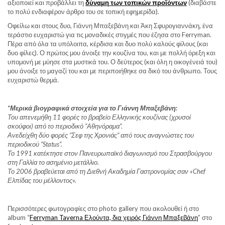
αξιοποιεί και προβάλλει τη
δύναμη των τοπικών προϊόντων
(διαβάστε
το πολύ ενδιαφέρον άρθρο του σε τοπική εφημερίδα).
Οφείλω και στους δυο, Γιάννη Μπαξεβάνη και Άκη Σφυρογιαννάκη, ένα
τεράστιο ευχαριστώ για τις μοναδικές στιγμές που έζησα στο Ferryman.
Πέρα από όλα τα υπόλοιπα, κέρδισα και δυο πολύ καλούς φίλους (και
δυο φίλες). Ο πρώτος μου άνοιξε την κουζίνα του, και με πολλή όρεξη και
υπομονή με μύησε στα μυστικά του. Ο δεύτερος (και όλη η οικογένειά του)
μου άνοιξε το μαγαζί του και με περιποιήθηκε σα δικό του άνθρωπο. Τους
ευχαριστώ θερμά.
*Μερικά βιογραφικά στοιχεία για το Γιάννη Μπαξεβάνη:
Του απενεμήθη 11 φορές το βραβείο Ελληνικής κουζίνας (χρυσοί
σκούφοι) από το περιοδικό “Αθηνόραμα“.
Ανεδείχθη δύο φορές “Σεφ της Xρονιάς“ από τους αναγνώστες του
περιοδικού “Status“.
Το 1991 κατέκτησε στον Πανευρωπαϊκό διαγωνισμό του Στρασβούργου
στη Γαλλία το ασημένιο μετάλλιο.
Το 2006 βραβεύεται από τη Διεθνή Ακαδημία Γαστρονομίας σαν «Chef
Ελπίδας του μέλλοντος».
Περισσότερες φωτογραφίες στο photo gallery που ακολουθεί ή στο
album “
Ferryman Taverna Ελούντα, δια χειρός Γιάννη Μπαξεβάνη
” στο