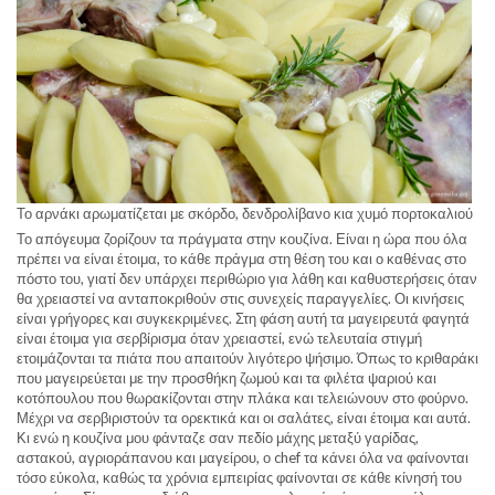
Το αρνάκι αρωματίζεται με σκόρδο, δενδρολίβανο κια χυμό πορτοκαλιού
Το απόγευμα ζορίζουν τα πράγματα στην κουζίνα. Είναι η ώρα που όλα
πρέπει να είναι έτοιμα, το κάθε πράγμα στη θέση του και ο καθένας στο
πόστο του, γιατί δεν υπάρχει περιθώριο για λάθη και καθυστερήσεις όταν
θα χρειαστεί να ανταποκριθούν στις συνεχείς παραγγελίες. Οι κινήσεις
είναι γρήγορες και συγκεκριμένες. Στη φάση αυτή τα μαγειρευτά φαγητά
είναι έτοιμα για σερβίρισμα όταν χρειαστεί, ενώ τελευταία στιγμή
ετοιμάζονται τα πιάτα που απαιτούν λιγότερο ψήσιμο. Όπως το κριθαράκι
που μαγειρεύεται με την προσθήκη ζωμού και τα φιλέτα ψαριού και
κοτόπουλου που θωρακίζονται στην πλάκα και τελειώνουν στο φούρνο.
Μέχρι να σερβιριστούν τα ορεκτικά και οι σαλάτες, είναι έτοιμα και αυτά.
Κι ενώ η κουζίνα μου φάνταζε σαν πεδίο μάχης μεταξύ γαρίδας,
αστακού, αγριοράπανου και μαγείρου, ο chef τα κάνει όλα να φαίνονται
τόσο εύκολα, καθώς τα χρόνια εμπειρίας φαίνονται σε κάθε κίνησή του