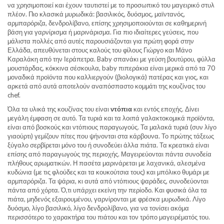
να χρησιμοποιεί και έχουν ταυτιστεί με το προσωπικό του μαγειρικό στυλ
πλέον. Πιο κλασικά μυρωδικά: βασιλικός, δυόσμος, μαϊντανός,
αρμπαρόριζα, δενδρολίβανο, επίσης χρησιμοποιούνται σε καθημερινή
βάση για γαρνίρισμα ή μαρινάρισμα. Για πιο ιδιαίτερες γεύσεις, που
μάλιστα πολλές από αυτές παρουσιάζονται για πρώτη φορά στην
Ελλάδα, απευθύνεται στους καλούς του φίλους Γιώργο και Μάνο
Καραλάκη από την Ιεράπετρα. Baby σπανάκι με γεύση βουτύρου, φύλλα
μουστάρδας, κόκκινα σέσκουλα, baby πιπεράκια είναι μερικά από τα 70
μοναδικά προϊόντα που καλλιεργούν (βιολογικά) πατέρας και γιος, και
αρκετά από αυτά αποτελούν αναπόσπαστο κομμάτι της κουζίνας του
chef.
Όλα τα υλικά της κουζίνας του είναι
ντόπια
και εντός εποχής. Δίνει
μεγάλη έμφαση σε αυτό. Τα τυριά και τα λοιπά γαλακτοκομικά προϊόντα,
είναι από βοσκούς και ντόπιους παραγωγούς. Τα μαλακά τυριά (συν λίγο
γιαούρτι) γεμίζουν πίτες που ψήνονται στα κάρβουνα. Το πρώτης τάξεως
ξύγαλο σερβίρεται μόνο του ή συνοδεύει άλλα πιάτα. Τα κρεατικά είναι
επίσης από παραγωγούς της περιοχής. Μαγειρεύονται πάντα συνοδεία
πλήθους αρωματικών. Η πασέτα μαρινάρεται με λαχανικά, αλεσμένα
κυδώνια (με τις φλούδες και τα κουκούτσια τους) και μπόλικο θυμάρι με
αρμπαρόριζα. Τα ψάρια, κι αυτά από ντόπιους ψαράδες, συνοδεύονται
πάντα από χόρτα. Ό,τι υπάρχει εκείνη την περίοδο. Και φυσικά όλα τα
πιάτα, μηδενός εξαιρουμένου, γαρνίρονται με φρέσκα μυρωδικά. Λίγο
δυόσμο, λίγο βασιλικό, λίγο δενδρολίβανο, για να τονίσει ακόμα
περισσότερο το χαρακτήρα του πιάτου και τον τρόπο μαγειρέματός του.