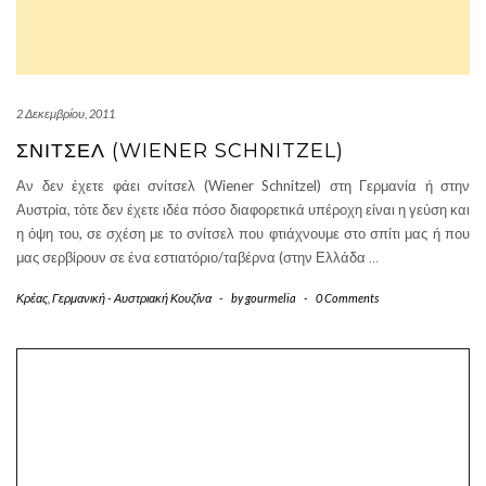
2 Δεκεμβρίου, 2011
ΣΝΊΤΣΕΛ (WIENER SCHNITZEL)
Αν δεν έχετε φάει σνίτσελ (Wiener Schnitzel) στη Γερμανία ή στην
Αυστρία, τότε δεν έχετε ιδέα πόσο διαφορετικά υπέροχη είναι η γεύση και
η όψη του, σε σχέση με το σνίτσελ που φτιάχνουμε στο σπίτι μας ή που
μας σερβίρουν σε ένα εστιατόριο/ταβέρνα (στην Ελλάδα
…
Κρέας
,
Γερμανική - Αυστριακή Κουζίνα
-
by
gourmelia
-
0 Comments