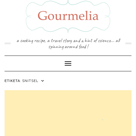
Skip
to
content
a cooking recipe, a travel story and a hint of science... all
spinning around food !
Toggle Navigation
ΕΤΙΚΈΤΑ:
SNITSEL