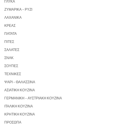
ΓΛΥΚΆ
ΖΥΜΑΡΙΚΆ – ΡΎΖΙ
ΛΑΧΑΝΙΚΆ
ΚΡΈΑΣ
ΠΑΤΆΤΑ
ΠΊΤΕΣ
ΣΑΛΆΤΕΣ
ΣΝΑΚ
ΣΟΎΠΕΣ
ΤΕΧΝΙΚΈΣ
ΨΆΡΙ – ΘΑΛΑΣΣΙΝΆ
ΑΣΙΑΤΙΚΉ ΚΟΥΖΊΝΑ
ΓΕΡΜΑΝΙΚΉ – ΑΥΣΤΡΙΑΚΉ ΚΟΥΖΊΝΑ
ΙΤΑΛΙΚΉ ΚΟΥΖΊΝΑ
ΚΡΗΤΙΚΉ ΚΟΥΖΊΝΑ
ΠΡΌΣΩΠΑ