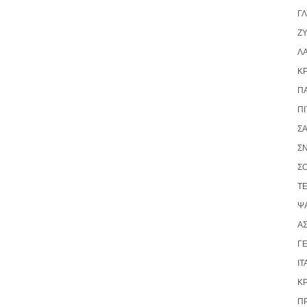
Γ
ΖΥ
Λ
Κ
Π
ΠΊ
Σ
Σ
Σ
Τ
ΨΆ
ΑΣ
ΓΕ
ΙΤ
Κ
Π