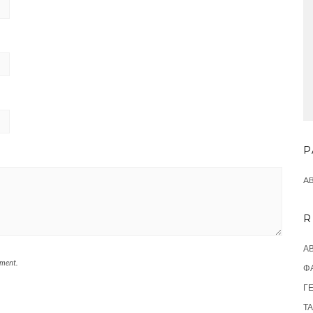
P
A
R
ΑΒ
mment.
Φ
ΓΕ
ΤΆ