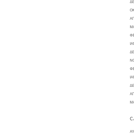
Δ
ΟΚ
ΑΠ
ΜΆ
Φ
ΙΑ
Δ
Ν
Φ
ΙΑ
Δ
ΑΠ
ΜΆ
C
Α