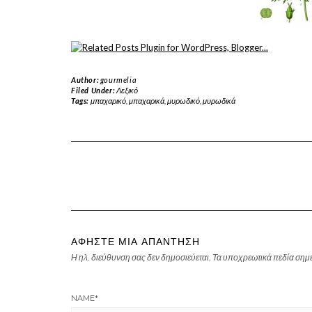
Author:
gourmelia
Filed Under:
Λεξικό
Tags:
μπαχαρικό
,
μπαχαρικά
,
μυρωδικό
,
μυρωδικά
ΑΦΉΣΤΕ ΜΙΑ ΑΠΆΝΤΗΣΗ
Η ηλ. διεύθυνση σας δεν δημοσιεύεται.
Τα υποχρεωτικά πεδία σημ
NAME
*