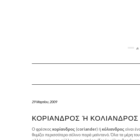
Skip
to
content
a 
29 Μαρτίου, 2009
ΚΟΡΊΑΝΔΡΟΣ Ή ΚΌΛΙΑΝΔΡΟΣ
Ο φρέσκος
κορίανδρος
(
coriander
) ή
κόλιανδρος
είναι έ
θυμίζει περισσότερο σέλινο παρά μαϊντανό. Όλα τα μέρη του